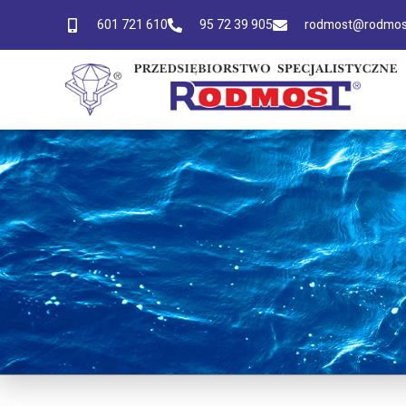
601 721 610
95 72 39 905
rodmost@rodmost