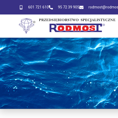
601 721 610
95 72 39 905
rodmost@rodmost