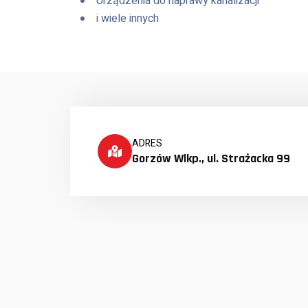
Urządzenia do naprawy kanalizacji
i wiele innych
ADRES
Gorzów Wlkp., ul. Strażacka 99