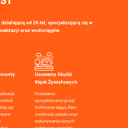
ST
działającą od 26 lat, specjalizującą się w
nalizacji oraz wodociągów.
emonty
Usuwamy Skutki
Klęsk Żywiołowych
alizacje
Posiadamy
h metod
specjalistyczny sprzęt
tling czy
techniczny dający Nam
tywane
możliwość udziału oraz
y
wykonywania różnych
eszyć
zadań przy usuwaniu