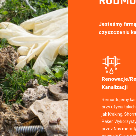
RODMO
Jesteśmy firmą 
czyszczeniu ka
Renowacje/R
Kanalizacji
Remontujemy kan
przy użyciu takic
jak Kraking, Shorr
Paker. Wykorzys
przez Nas metod
pozwolą Ci się ci