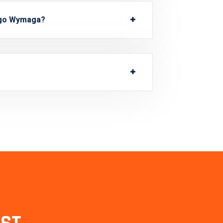
ego Wymaga?
?