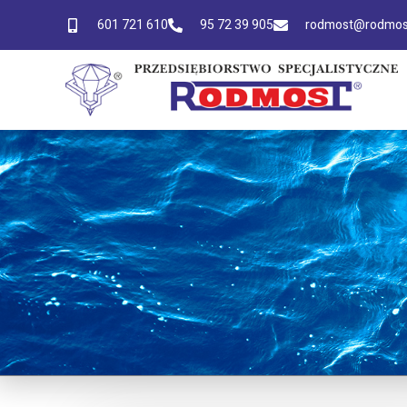
601 721 610
95 72 39 905
rodmost@rodmost